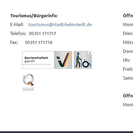
Tourismus/Bürgerinfo:
Öffn
E-Mail:
tourismus
@
stadt-helmstedt.de
Mont
Telefon: 05351 171717
Diens
Fax: 05351 171718
Mitt
Donne
Uhr
Frei
Sams
Öffn
Mont