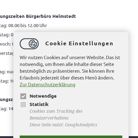
ungszeiten Bürgerbüro Helmstedt
ag: 08.00 bis 12.00 Uhr
tag: 08.00 bis 12.00 Uhr & 15.00 Uhr bis 17.00 Uhr
Cookie Einstellungen
woch: 08.00 bis 12.00 Uhr
rstag: 08.00 bis 12.00 Uhr & 14.00 Uhr bis 16.00
Wir nutzen Cookies auf unserer Website. Das ist
notwendig, um Ihnen alle Inhalte dieser Seite
bestmöglich zu präsentieren. Sie können Ihre
tag: nur nach Terminvereinbarung
Erlaubnis jederzeit über dieses Menü ändern.
tag: 10.00 bis 12.00 Uhr
Zur Datenschutzerklärung
Notwendige
ungszeiten Bürgerbüro Büddenstedt
Statistik
ag: 14:00 bis 16:00 Uhr
Cookies zum Tracking des
Benutzerverhaltens
Diese Seite nutzt: GoogleAnalytics