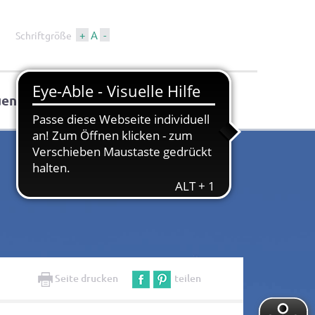
+
A
-
Schriftgröße
uen
Tourismus & Kultur
Seite drucken
teilen