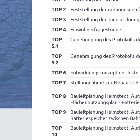
TOP 2
Feststellung der ordnungsgemä
TOP 3
Feststellung der Tagesordnung
TOP 4
Einwohnerfragestunde
TOP
Genehmigung des Protokolls de
5.1
TOP
Genehmigung des Protokolls de
5.2
TOP 6
Entwicklungskonzept der histo
TOP 7
Stellungnahme zur Neuaufste
TOP 8
Bauleitplanung Helmstedt; Aufs
Flächennutzungsplan - Batteri
TOP 9
Bauleitplanung Helmstedt; Aufs
Batteriespeicher zwischen Bah
TOP
Bauleitplanung Helmstedt; Auf
10