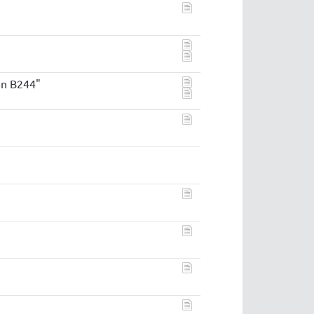
en B244"