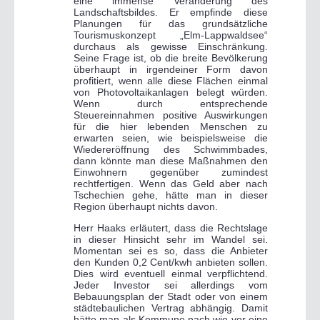
eine immense Veränderung des
Landschaftsbildes. Er empfinde diese
Planungen für das grundsätzliche
Tourismuskonzept „Elm-Lappwaldsee“
durchaus als gewisse Einschränkung.
Seine Frage ist, ob die breite Bevölkerung
überhaupt in irgendeiner Form davon
profitiert, wenn alle diese Flächen einmal
von Photovoltaikanlagen belegt würden.
Wenn durch entsprechende
Steuereinnahmen positive Auswirkungen
für die hier lebenden Menschen zu
erwarten seien, wie beispielsweise die
Wiedereröffnung des Schwimmbades,
dann könnte man diese Maßnahmen den
Einwohnern gegenüber zumindest
rechtfertigen. Wenn das Geld aber nach
Tschechien gehe, hätte man in dieser
Region überhaupt nichts davon.
Herr Haaks erläutert, dass die Rechtslage
in dieser Hinsicht sehr im Wandel sei.
Momentan sei es so, dass die Anbieter
den Kunden 0,2 Cent/kwh anbieten sollen.
Dies wird eventuell einmal verpflichtend.
Jeder Investor sei allerdings vom
Bebauungsplan der Stadt oder von einem
städtebaulichen Vertrag abhängig. Damit
hätte man als Kommune nach wie vor eine