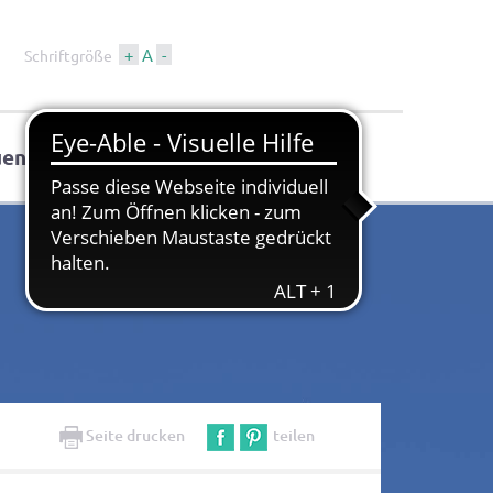
+
A
-
Schriftgröße
uen
Tourismus & Kultur
Seite drucken
teilen