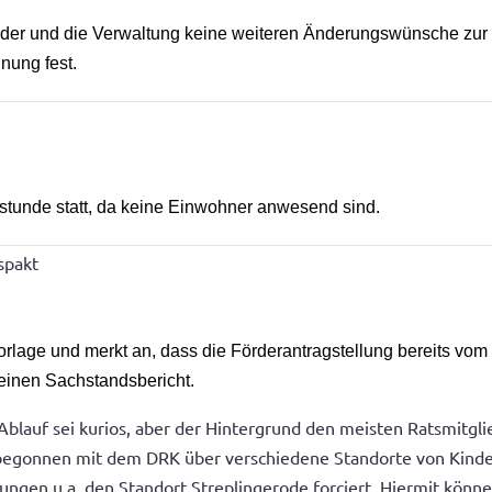
der und die Verwaltung keine weiteren Änderungswünsche zur
dnung fest.
stunde statt, da keine Einwohner anwesend sind.
spakt
Vorlage und merkt an, dass die Förderantragstellung bereits v
 einen Sachstandsbericht.
e Ablauf sei kurios, aber der Hintergrund den meisten Ratsmitgl
begonnen mit dem DRK über verschiedene Standorte von Kinde
lungen u.a. den Standort Streplingerode forciert. Hiermit kön