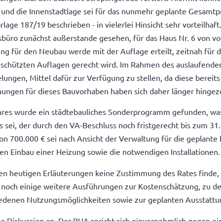
 und die Innenstadtlage sei für das nunmehr geplante Gesamtpr
orlage 187/19 beschrieben - in vielerlei Hinsicht sehr vorteil
büro zunächst außerstande gesehen, für das Haus Nr. 6 von vo
 für den Neubau werde mit der Auflage erteilt, zeitnah für d
schützten Auflagen gerecht wird. Im Rahmen des auslaufende
elungen, Mittel dafür zur Verfügung zu stellen, da diese bereits
ungen für dieses Bauvorhaben haben sich daher länger hingez
hres wurde ein städtebauliches Sonderprogramm gefunden, wa
sei, der durch den VA-Beschluss noch fristgerecht bis zum 31
on 700.000 € sei nach Ansicht der Verwaltung für die geplante
den Einbau einer Heizung sowie die notwendigen Installationen.
en heutigen Erläuterungen keine Zustimmung des Rates finde,
 noch einige weitere Ausführungen zur Kostenschätzung, zu 
edenen Nutzungsmöglichkeiten sowie zur geplanten Ausstattun
che Diskussion an. Der BUA spricht sich einvernehmlich gegen e