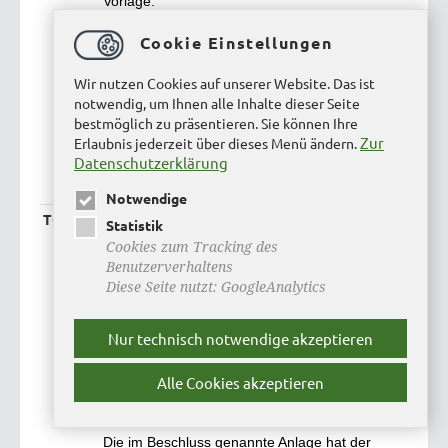
Vorlage.
Nachdem keine Wortmeldungen von den
Cookie Einstellungen
Ortsratsmitgliedern erfolgen, lässt der
Wir nutzen Cookies auf unserer Website. Das ist
Ortsbürgermeister über die Vorlage
notwendig, um Ihnen alle Inhalte dieser Seite
abstimmen.
bestmöglich zu präsentieren. Sie können Ihre
Zur
Erlaubnis jederzeit über dieses Menü ändern.
Der Ortsrat Emmerstedt fasst einstimmig
Datenschutzerklärung
folgenden Empfehlungs-
Notwendige
TOP 16
Erlass einer Satzung für die Freiwillige
Statistik
Feuerwehr der neuen Stadt Helmstedt
Cookies zum Tracking des
Benutzerverhaltens
Beschluss:
Diese Seite nutzt: GoogleAnalytics
Der in der Anlage beigefügte Entwurf der
Satzung über die Freiwillige Feuerwehr
Nur technisch notwendige akzeptieren
der Stadt Helmstedt wird beschlossen. Die
Satzung tritt am 01.01.2018 in Kraft.
Alle Cookies akzeptieren
Anmerkung:
Die im Beschluss genannte Anlage hat der