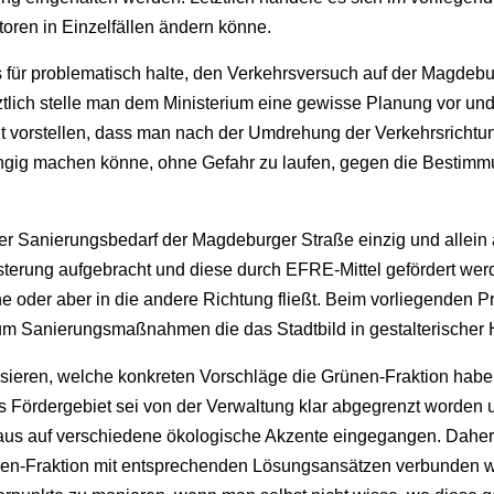
oren in Einzelfällen ändern könne.
s für problematisch halte, den Verkehrsversuch auf der Magdeb
tztlich stelle man dem Ministerium eine gewisse Planung vor 
cht vorstellen, dass man nach der Umdrehung der Verkehrsricht
ngig machen könne, ohne Gefahr zu laufen, gegen die Bestimm
 der Sanierungsbedarf der Magdeburger Straße einzig und allein
sterung aufgebracht und diese durch EFRE-Mittel gefördert we
ine oder aber in die andere Richtung fließt. Beim vorliegenden
m Sanierungsmaßnahmen die das Stadtbild in gestalterischer H
ssieren, welche konkreten Vorschläge die Grünen-Fraktion habe
 Fördergebiet sei von der Verwaltung klar abgegrenzt worden 
haus auf verschiedene ökologische Akzente eingegangen. Daher 
rünen-Fraktion mit entsprechenden Lösungsansätzen verbunden 