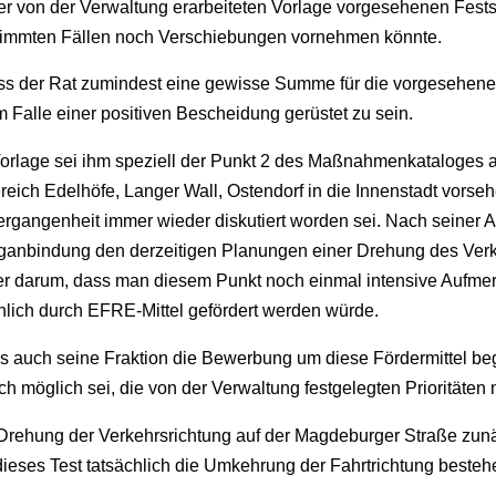
n der von der Verwaltung erarbeiteten Vorlage vorgesehenen Fest
estimmten Fällen noch Verschiebungen vornehmen könnte.
ass der Rat zumindest eine gewisse Summe für die vorgesehe
im Falle einer positiven Bescheidung gerüstet zu sein.
Vorlage sei ihm speziell der Punkt 2 des Maßnahmenkataloges a
h Edelhöfe, Langer Wall, Ostendorf in die Innenstadt vorsehe
Vergangenheit immer wieder diskutiert worden sei. Nach seiner
ganbindung den derzeitigen Planungen einer Drehung des Verk
 er darum, dass man diesem Punkt noch einmal intensive Aufmer
ich durch EFRE-Mittel gefördert werden würde.
 auch seine Fraktion die Bewerbung um diese Fördermittel beg
ich möglich sei, die von der Verwaltung festgelegten Prioritäte
e Drehung der Verkehrsrichtung auf der Magdeburger Straße zun
dieses Test tatsächlich die Umkehrung der Fahrtrichtung bestehe