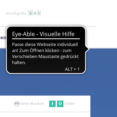
+
A
-
Schriftgröße
uen
Tourismus & Kultur
Seite drucken
teilen