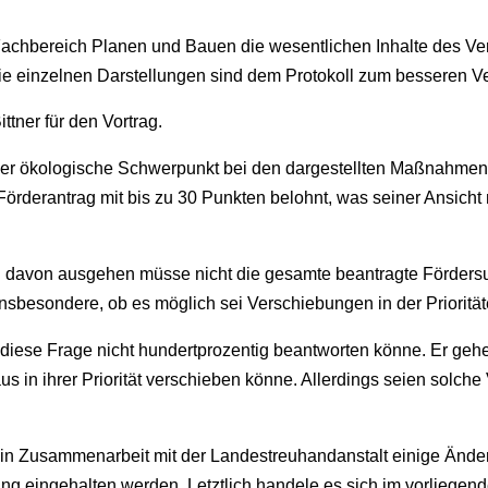
 Fachbereich Planen und Bauen die wesentlichen Inhalte des V
ie einzelnen Darstellungen sind dem Protokoll zum besseren Ve
tner für den Vortrag.
der ökologische Schwerpunkt bei den dargestellten Maßnahmen 
örderantrag mit bis zu 30 Punkten belohnt, was seiner Ansicht 
n davon ausgehen müsse nicht die gesamte beantragte Förder
insbesondere, ob es möglich sei Verschiebungen in der Prioritä
n diese Frage nicht hundertprozentig beantworten könne. Er ge
in ihrer Priorität verschieben könne. Allerdings seien solch
 in Zusammenarbeit mit der Landestreuhandanstalt einige Än
ung eingehalten werden. Letztlich handele es sich im vorliegen