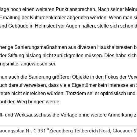
rlage noch einen weiteren Punkt ansprechen. Nach seiner Meinu
ur Erhaltung der Kulturdenkmäler abgerufen worden. Wenn man si
nd Gebäude in Helmstedt vor Augen halten, stelle sich schon d
isherige Sanierungsmaßnahmen aus diversen Haushaltsresten be
der Stiftung bislang nicht zurückgreifen müssen. Dies habe sich
tungsmittel angewiesen sei.
un auch die Sanierung größerer Objekte in den Fokus der Verw
h darauf verweisen, dass viele Eigentümer kein Interesse a
epte nicht einreichen würden. Trotzdem sei er optimistisch un
e auf den Weg bringen werde.
t- und Werksausschuss die Vorlage ohne weitere Anmerkung zu
uungsplan Nr. C 331 "Ziegelberg-Teilbereich Nord, Glogauer S