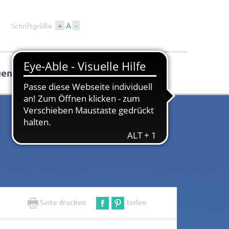
+
A
-
Schriftgröße
uen
Tourismus & Kultur
Seite drucken
teilen